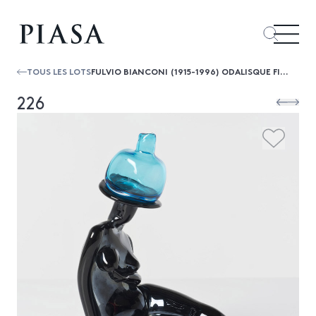
TOUS LES LOTS
FULVIO BIANCONI (1915-1996) ODALISQUE FIGURE SCULPTÉE VERRE SIGNÉE DATE DE CRÉATION : 1993 H 23 × L 17 × P 11 CM
226