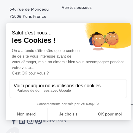
Ventes passées
54, rue de Monceau
75008 Paris France
+33 (0)1 53 34 10 10
contact@piasa.fr
AIDE
Comment acheter ?
Vendre avec Piasa
Demande d’estimation
© 2026 Piasa