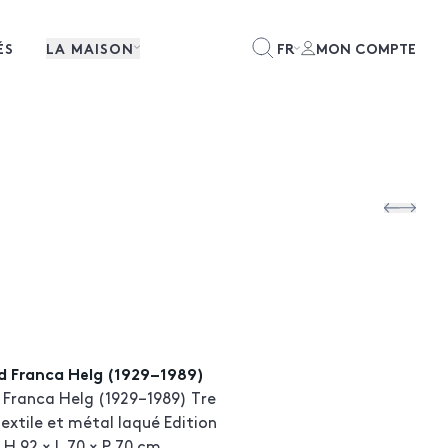
ÉS
LA MAISON
FR
MON COMPTE
d Franca Helg (1929–1989)
 Franca Helg (1929–1989) Tre
Textile et métal laqué Edition
 H 92 × L 70 × P 70 cm