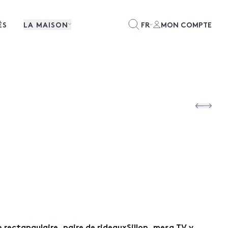
ÉS
LA MAISON
FR
MON COMPTE
 rectangulaire, paire de rideauxSillon, mesa TV y