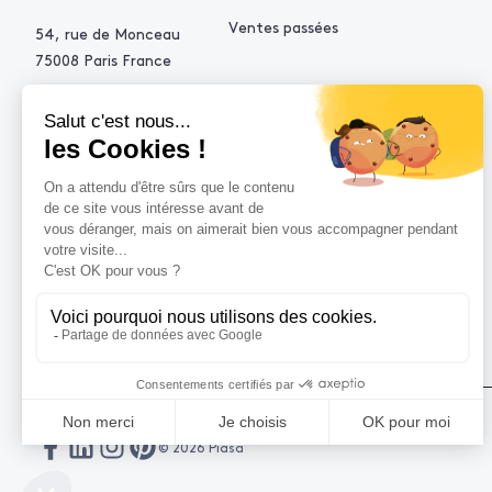
Ventes passées
54, rue de Monceau
75008 Paris France
+33 (0)1 53 34 10 10
contact@piasa.fr
AIDE
Comment acheter ?
Vendre avec Piasa
Demande d’estimation
© 2026 Piasa