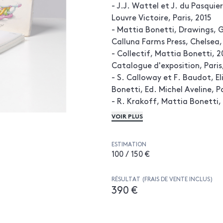
- J.J. Wattel et J. du Pasquier
Louvre Victoire, Paris, 2015
- Mattia Bonetti, Drawings, G
Calluna Farms Press, Chelsea,
- Collectif, Mattia Bonetti, 2
Catalogue d'exposition, Paris
- S. Calloway et F. Baudot, E
Bonetti, Ed. Michel Aveline, Pa
- R. Krakoff, Mattia Bonetti, 
- Collectif, Mattia Bonetti, E
VOIR PLUS
d'exposition, Londres, 2008
ESTIMATION
100 / 150 €
RÉSULTAT (FRAIS DE VENTE INCLUS)
390 €