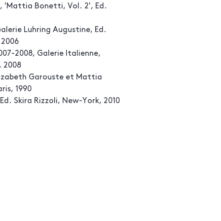
, 'Mattia Bonetti, Vol. 2', Ed.
alerie Luhring Augustine, Ed.
 2006
007-2008, Galerie Italienne,
, 2008
lizabeth Garouste et Mattia
ris, 1990
Ed. Skira Rizzoli, New-York, 2010
d. David Gill Galleries, Catalogue