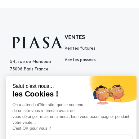
VENTES
Ventes futures
Ventes passées
54, rue de Monceau
75008 Paris France
+33 (0)1 53 34 10 10
contact@piasa.fr
AIDE
Comment acheter ?
Vendre avec Piasa