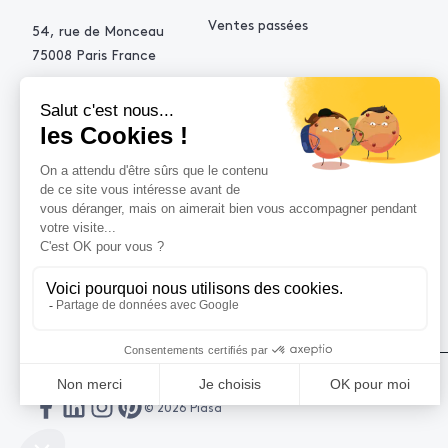
Ventes passées
54, rue de Monceau
75008 Paris France
+33 (0)1 53 34 10 10
contact@piasa.fr
AIDE
Comment acheter ?
Vendre avec Piasa
Demande d’estimation
© 2026 Piasa