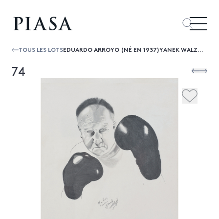
TOUS LES LOTS
EDUARDO ARROYO (NÉ EN 1937)YANEK WALZACK, 1974MINE DE PLOMB SUR PAPIERSIGNÉ ET DATÉ ET TITRÉ EN BAS76 × 55,5 CM"DESSIN ORIGINAL À LA...
74