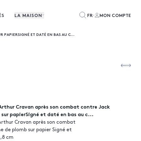
ÉS
LA MAISON
FR
MON COMPTE
APIERSIGNÉ ET DATÉ EN BAS AU C...
)Arthur Cravan après son combat contre Jack
sur papierSigné et daté en bas au c...
Arthur Cravan après son combat
e de plomb sur papier Signé et
3,8 cm