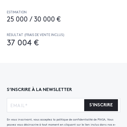
- 1986 : Art Minimal Art Conceptuel, École régionale
des Beaux Arts, Dunkerque, 19 Avril / 17 Mai 1986.
ESTIMATION
- 1996: Catalogue Raisonné, Prints and Works 1954-
25 000 / 30 000 €
1994, Édition Schellmann, Munich et New York, p.140
RÉSULTAT (FRAIS DE VENTE INCLUS)
37 004 €
S’INSCRIRE À LA NEWSLETTER
S'INSCRIRE
En vous inscrivant, vous acceptez la politique de confidentialité de PIASA, Vous
pouvez vous désinscrire à tout moment en cliquant sur le lien inclus dans nos e-