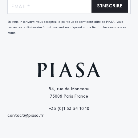
BIBLIOGRAPHIE : Clouzot, p. 84 -- Carteret, I, p. 233
S'INSCRIRE
-- Fléty, p. 138
En vous inscrivant, vous acceptez la politique de confidentialité de PIASA, Vous
pouvez vous désinscrire à tout moment en cliquant sur le lien inclus dans nos e-
mails.
54, rue de Monceau
75008 Paris France
+33 (0)1 53 34 10 10
contact@piasa.fr