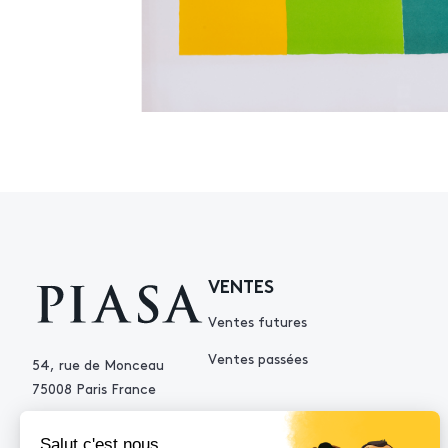
VENTES
Ventes futures
Ventes passées
54, rue de Monceau
75008 Paris France
+33 (0)1 53 34 10 10