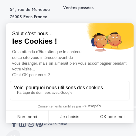
Ventes passées
54, rue de Monceau
75008 Paris France
+33 (0)1 53 34 10 10
contact@piasa.fr
AIDE
Comment acheter ?
Vendre avec Piasa
Demande d’estimation
© 2026 Piasa