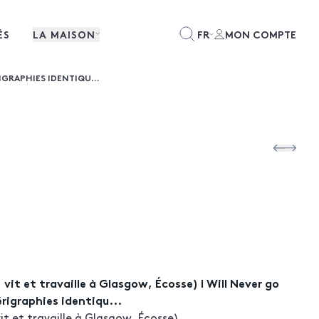
ÉS
LA MAISON
FR
MON COMPTE
IGRAPHIES IDENTIQU...
vit et travaille à Glasgow, Écosse) I Will Never go
rigraphies identiqu...
it et travaille à Glasgow, Écosse)