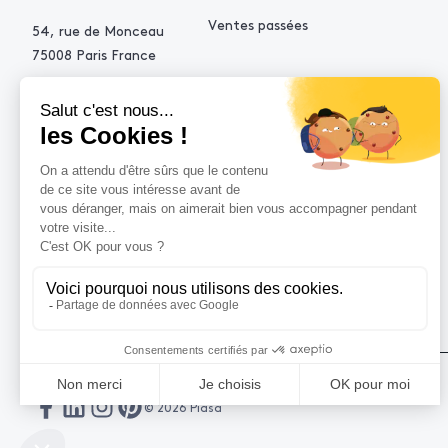
Ventes passées
54, rue de Monceau
75008 Paris France
+33 (0)1 53 34 10 10
contact@piasa.fr
AIDE
Comment acheter ?
Vendre avec Piasa
Demande d’estimation
© 2026 Piasa