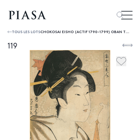
TOUS LES LOTS
CHOKOSAI EISHO (ACTIF 1790-1799) OBAN TATE-E DE LA SÉRIE "TOSEI SAN BIJIN", LES TROIS BEAUTÉS CONTEMPORAINES, JEUNE FEMME TENANT UN ...
119