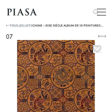
TOUS LES LOTS
CHINE - XIXE SIÈCLE ALBUM DE 10 PEINTURES, ENCRE ET COULEURS SUR SOIE, REPRÉSENTANT LES FEMMES CÉLÈBRES: YANG GUIFEI; XISHI; CUI YIN...
07