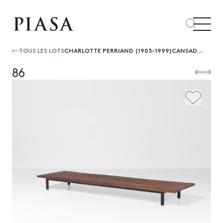
TOUS LES LOTS
CHARLOTTE PERRIAND (1903-1999)CANSADOBANCACAJOU ET MÉTAL LAQUÉEDITION STEPH SIMONDATE DE CRÉATION : 1958H 24 × L 254 × P 69,5 CMPROV...
86