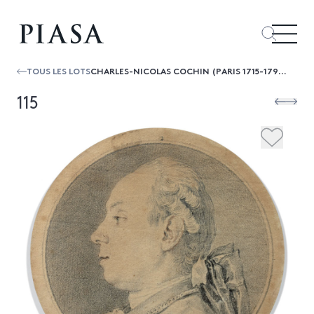
TOUS LES LOTS
CHARLES-NICOLAS COCHIN (PARIS 1715-1790)PORTRAIT DE MARMONTEL, LE FILSCRAYON NOIR, ESTOMPE ET REHAUTS DE SANGUINEØ 11,5 CMSIGNÉ ET D...
115