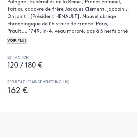
Pologne ; Funérailles de la Reine ; Procès criminel,
fait au cadavre de frère Jacques Clément, jacobin…
On joint : [Président HENAULT]. Nouvel abrégé
chronologique de l’histoire de France. Paris,
Prault…, 1749. In-4, veau marbré, dos à 5 nerfs orné
(Reliure de l’époque). Troisième édition contenant 4
VOIR PLUS
vignettes, 3 lettrines et 36 beaux culs-de-lampe par
Cochin. Menus défauts d’usage, manque le
ESTIMATION
frontispice.
120 / 180 €
RÉSULTAT (FRAIS DE VENTE INCLUS)
162 €