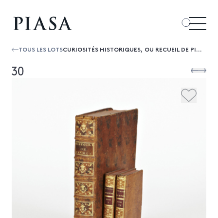
TOUS LES LOTS
CURIOSITÉS HISTORIQUES, OU RECUEIL DE PIÈCES UTILES À L’HISTOIRE DE FRANCE, ET QUI N’ONT JAMAIS PARU.AMSTERDAM, S.N., 1759. 2 VOLUME...
30