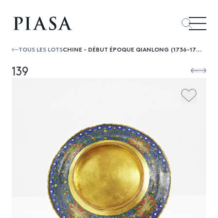
TOUS LES LOTS
CHINE - DÉBUT ÉPOQUE QIANLONG (1736-1795)RARE COUPE À OFFRANDES À SEIZE LOBES EN BRONZE DORÉ ET ÉMAUX CLOISONNÉS À DÉCOR AU CENTRE D...
139