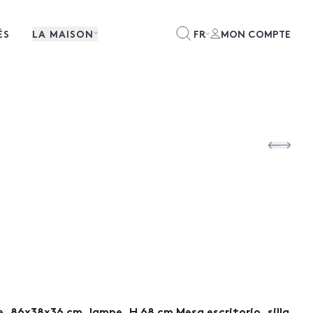
ÉS
LA MAISON
FR
MON COMPTE
, 86x38x36 cm, lampe, H 68 cm Mesa escritorio, silla