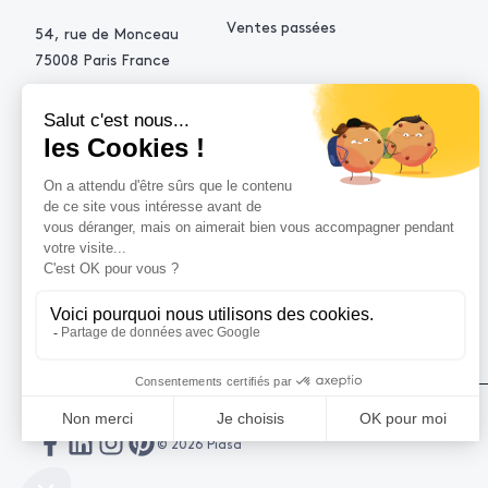
Ventes passées
54, rue de Monceau
75008 Paris France
+33 (0)1 53 34 10 10
contact@piasa.fr
AIDE
Comment acheter ?
Vendre avec Piasa
Demande d’estimation
© 2026 Piasa