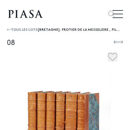
TOUS LES LOTS
[BRETAGNE]. FROTIER DE LA MESSELIERE , FILIATIONS BRETONNES, 1650-1912. MAYENNE, JOSEPH FLOCH, 1965-1976. 6 VOL. GR. IN HUIT, DEMI-R...
08