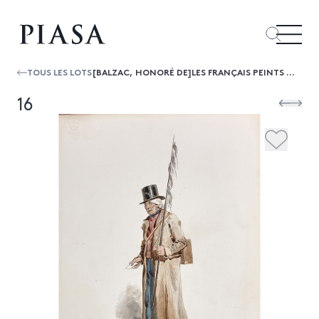
TOUS LES LOTS
[BALZAC, HONORÉ DE]LES FRANÇAIS PEINTS PAR EUX-MÊMES. ENCYCLOPÉDIE MORALE DU XIXE SIÈCLE
16