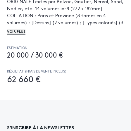
ORIGINALE Textes par Balzac, Gautier, Nerval, Sand,
Nodier, etc. 14 volumes in-8 (272 x 182mm)
COLLATION : Paris et Province (8 tomes en 4
volumes) ; [Dessins] (2 volumes) ; [Types coloriés] (3
volumes) ; [Originaux] (1 volume) ; Le Prisme (1
VOIR PLUS
volume) ; Les Anglais peints par eux-mêmes (3
volumes) TIRAGE : les 4 premiers volumes sont sur
ESTIMATION
PAPIER DE CHINE. "Il a été tiré quelques exemplaires
20 000 / 30 000 €
sur papier de Chine ; on n'en connaît que trois ou
quatre exemplaires complets" (Carteret). Ces
quatre volumes comportent des annotations au
RÉSULTAT (FRAIS DE VENTE INCLUS)
62 660 €
crayon de la main de Gavarni, qui a légendé ses
propres compositions. La légende manuscrite du
frontispice du tome 1 est signée "G" ILLUSTRATION :
8 frontispices, 414 gravures hors-texte et 1621
vignettes par Gavarni, Grandville, Daumier,
Johannot, etc. ILLUSTRATION ORIGINALE : 67
DESSINS ORIGINAUX AU CRAYON OU À L'ENCRE PAR
S’INSCRIRE À LA NEWSLETTER
GAVARNI, PAUQUET, PENGUILLY, etc., DONT 44 MIS