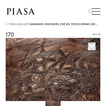
TOUS LES LOTS
ARMAND JONCKERS (NÉ EN 1939)CORNES DE CERFSTABLE BASSECUIVRE GRAVÉ ET BORDS EN RÉSINE ACIDULÉESIGNÉEDATE DE CRÉATION : 2014H 31 × L ...
170