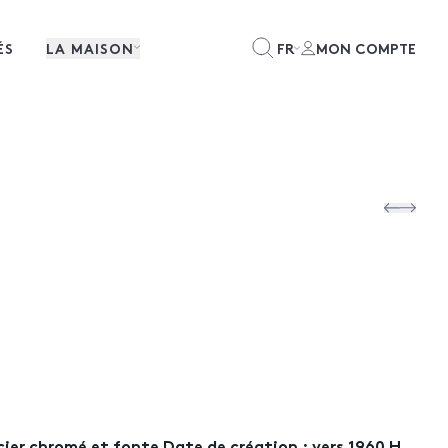
ÉS
LA MAISON
FR
MON COMPTE
cier chromé et fonte Date de création : vers 1960 H