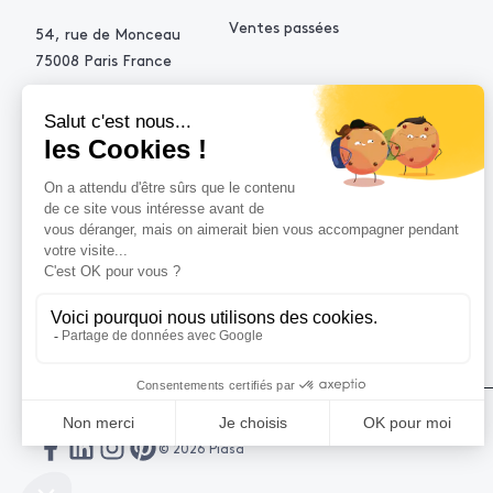
Ventes passées
54, rue de Monceau
75008 Paris France
+33 (0)1 53 34 10 10
contact@piasa.fr
AIDE
Comment acheter ?
Vendre avec Piasa
Demande d’estimation
© 2026 Piasa