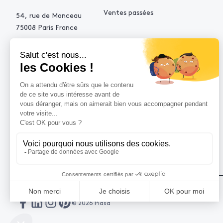
Ventes passées
54, rue de Monceau
75008 Paris France
+33 (0)1 53 34 10 10
contact@piasa.fr
AIDE
Comment acheter ?
Vendre avec Piasa
Demande d’estimation
© 2026 Piasa