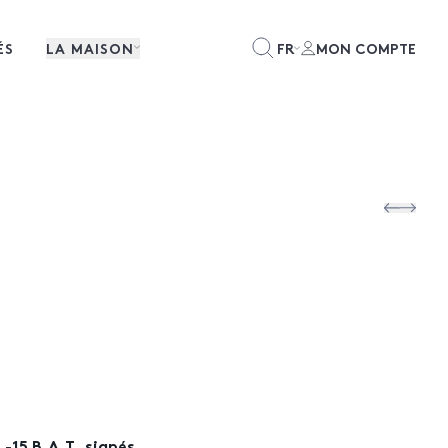
ÉS
LA MAISON
FR
MON COMPTE
-15 B.A.T. signés