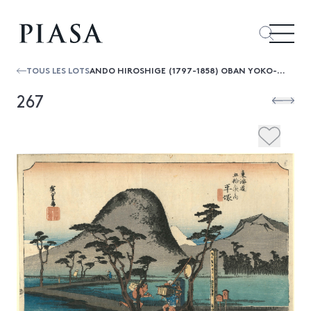
TOUS LES LOTS
ANDO HIROSHIGE (1797-1858) OBAN YOKO-E DE LA SÉRIE "TOKAIDO GOJUSAN TSUGI NO UCHI", LES CINQUANTE-TROIS STATIONS DU TOKAIDO, STATION...
267