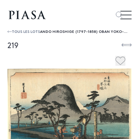
TOUS LES LOTS
ANDO HIROSHIGE (1797-1858) OBAN YOKO-E DE LA SÉRIE "TOKAIDO GOJUSAN TSUGI NO UCHI", LES CINQUANTE-TROIS STATIONS DU TOKAIDO, S...
219