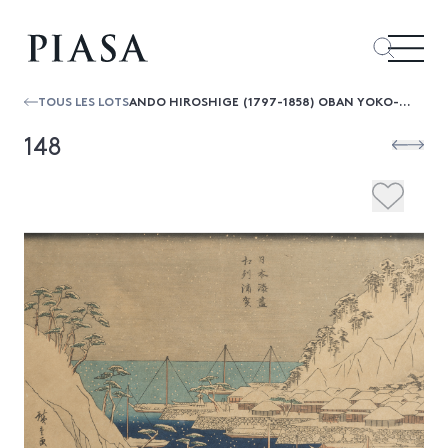
TOUS LES LOTS
ANDO HIROSHIGE (1797-1858) OBAN YOKO-E DE LA SÉRIE "NIHON MINATO ZUKUSHI", LES FAMEUX PORTS DU JAPON, LE PORT ENNEIGÉ DE SOSHU URAGA
148