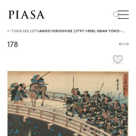
TOUS LES LOTS
ANDO HIROSHIGE (1797-1858) OBAN YOKO-E DE LA SÉRIE "CHUSHINGURA", LES 47 RONIN, LES LOYAUX SERVITEURS, ACTE XI, CINQUIÈME ÉPIS...
178