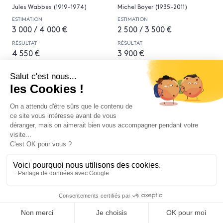
Jules Wabbes (1919-1974)
Michel Boyer (1935-2011)
ESTIMATION
ESTIMATION
3 000 / 4 000 €
2 500 / 3 500 €
RÉSULTAT
RÉSULTAT
4 550 €
3 900 €
186
187
Archizoom Associati (fondé en
Gilla Giani (né en 1939) Radar
1966) Mies
Gilla Giani (né en 1939)
Archizoom Associati (fondé en
1966)