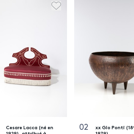
02
Cesare Lacca (né en
xx Gio Ponti (18
1929), attribué à
1979)