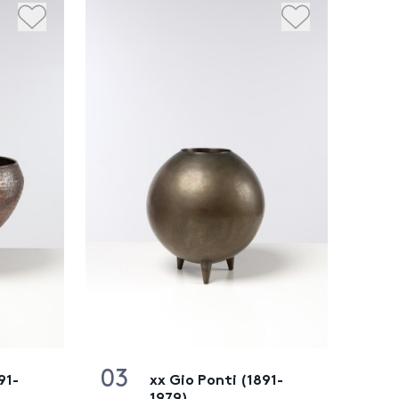
03
91-
xx Gio Ponti (1891-
1979)