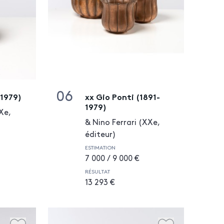
06
-1979)
xx Gio Ponti (1891-
1979)
Xe,
& Nino Ferrari (XXe,
éditeur)
ESTIMATION
7 000 / 9 000 €
RÉSULTAT
13 293 €