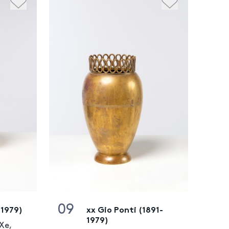
09
-1979)
xx Gio Ponti (1891-
1979)
XXe,