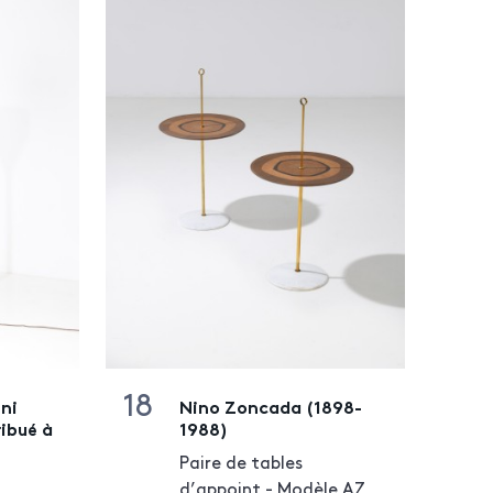
18
ini
Nino Zoncada (1898-
ribué à
1988)
Paire de tables
d’appoint - Modèle AZ