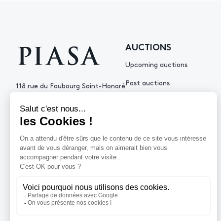
AUCTIONS
Upcoming auctions
Past auctions
118 rue du Faubourg Saint-Honoré
75008 Paris France
+33 (0)1 53 34 10
contact@piasa.fr
HELP
How to buy ?
How to sell ?
Get an estimate