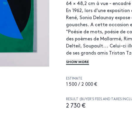
64 × 48,2 cm à vue - encadré
En 1962, lors d'une exposition 
René, Sonia Delaunay expose 
gouaches. A cette occasion e
"Poésie de mots, poésie de c
des poèmes de Mallarmé, Rim
Delteil, Soupault... Celui-ci i
de ses grands amis Tristan Tz
réalisera de nombreuses est
SHOW MORE
un ouvrage magnifiue "Le coe
éponyme de la pièce de théât
ESTIMATE
ont été réalisés par Sonia De
1 500 / 2 000 €
RESULT (BUYER’S FEES AND TAXES INCL
2 730 €