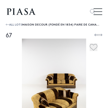
ALL LOTS
MAISON DECOUR (FONDÉ EN 1834) PAIRE DE CANAPÉ À DEUX PLACES GARNIS DE TISSUS EN SOIE MARRON ALTERNÉ D'UNE COTONNADE À BRODERIE D'IND...
67