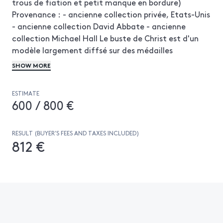
trous de fiation et petit manque en bordure)
Provenance : - ancienne collection privée, Etats-Unis
- ancienne collection David Abbate - ancienne
collection Michael Hall Le buste de Christ est d'un
modèle largement diffsé sur des médailles
Renaissance ; il est attribué à un artiste anonyme
SHOW MORE
dans la suite des bustes de Christ initiés par le
médailliste Giovanni de' Rossi (1513-après 1575). La
ESTIMATE
Crucifiion quant à elle est une composition reprise
600 / 800 €
d'un cristal de roche taillé par Giovanni Bernardi
conservé au Cabinet des Médailles (Inv.No. RC-B-
14463/MED H 2861). Cette intaille fait partie d'une
RESULT (BUYER’S FEES AND TAXES INCLUDED)
812 €
suite de neuf cristaux ayant pour thème la vie du
Christ réalisée pour Alessandro Farnèse (1520-89).