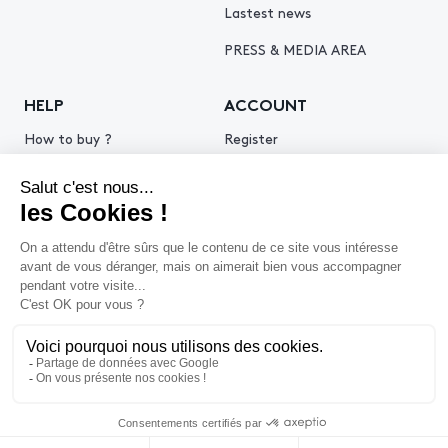
Lastest news
PRESS & MEDIA AREA
HELP
ACCOUNT
How to buy ?
Register
How to sell ?
Log in
Get an estimate
© 2026 Piasa
Legal Notice
Privacy policy
Cookie policy
Terms & Conditions of use