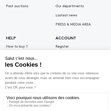
Past auctions
Our departments
Lastest news
PRESS & MEDIA AREA
HELP
ACCOUNT
How to buy ?
Register
How to sell ?
Log in
Get an estimate
© 2026 Piasa
Legal Notice
Privacy policy
Cookie policy
Terms & Conditions of use