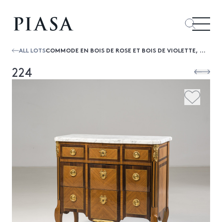
ALL LOTS
COMMODE EN BOIS DE ROSE ET BOIS DE VIOLETTE, LA FAÇADE À RESSAUT OUVRANT À SIX TIROIRS SUR TROIS RANGS, LES MONTANTS ARRONDIS REPOSA...
224