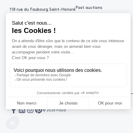
Past auctions
118 rue du Faubourg Saint-Honoré
75008 Paris France
+33 (0)1 53 34 10
contact@piasa.fr
HELP
How to buy ?
How to sell ?
Get an estimate
© 2026 Piasa