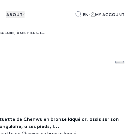
ABOUT
EN
MY ACCOUNT
AIRE, À SES PIEDS, L...
tuette de Chenwu en bronze laqué or, assis sur son
ngulaire, à ses pieds, l...
atuette de Chenwu en bronze laqué