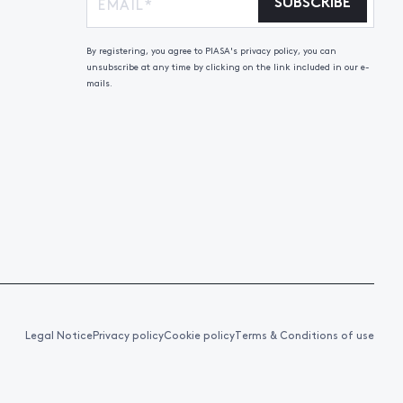
SUBSCRIBE
By registering, you agree to PIASA's privacy policy, you can
unsubscribe at any time by clicking on the link included in our e-
mails.
Legal Notice
Privacy policy
Cookie policy
Terms & Conditions of use