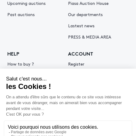
Upcoming auctions
Piasa Auction House
Past auctions
Our departments
Lastest news
PRESS & MEDIA AREA
HELP
ACCOUNT
How to buy ?
Register
How to sell ?
Log in
Get an estimate
© 2026 Piasa