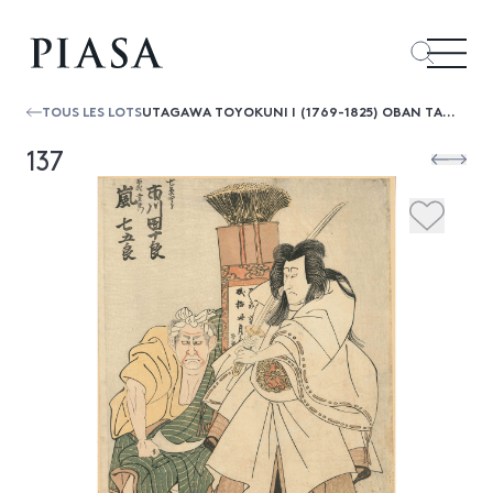
TOUS LES LOTS
UTAGAWA TOYOKUNI I (1769-1825) OBAN TATE-E, PORTRAIT EN PIED DE DEUX ACTEURS, ICHIKAWA DANJURO VI ET ARASHI SHICHIGORO III
137