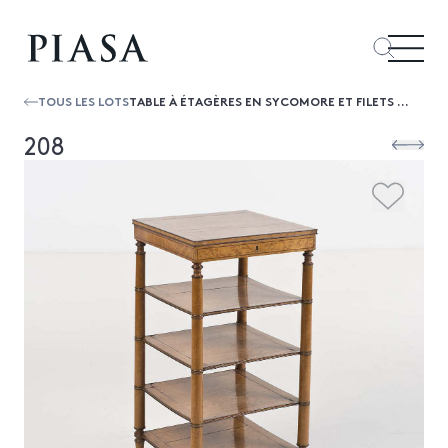
TOUS LES LOTS
TABLE À ÉTAGÈRES EN SYCOMORE ET FILETS D’AMARANTE, OUVRANT À UN TIROIR, LES MONTANTS BAGUÉS RÉUNIS PAR QUATRE ÉTAGÈRES ET TERMINÉS P...
208